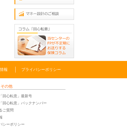
情報
プライバシーポリシー
・その他
「回心転意」最新号
「回心転意」バックナンバー
るご質問
報
バシーポリシー