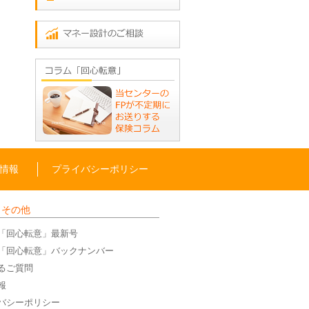
情報
プライバシーポリシー
・その他
「回心転意」最新号
「回心転意」バックナンバー
るご質問
報
バシーポリシー