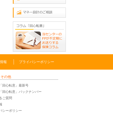
情報
プライバシーポリシー
・その他
「回心転意」最新号
「回心転意」バックナンバー
るご質問
報
バシーポリシー